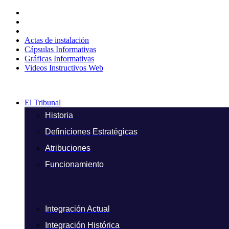
Ir
al
contenido
Actas de instalación
Cápsulas Informativas
Gráficas Informativas
Videos Instructivos Web
El Tribunal
Historia
Definiciones Estratégicas
Atribuciones
Funcionamiento
Integración Actual
Integración Histórica