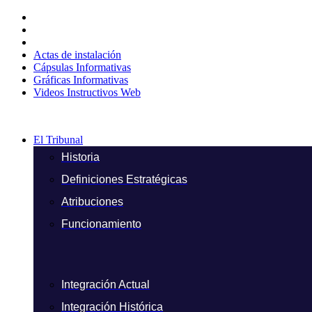
Ir
al
contenido
Actas de instalación
Cápsulas Informativas
Gráficas Informativas
Videos Instructivos Web
El Tribunal
Historia
Definiciones Estratégicas
Atribuciones
Funcionamiento
Integración Actual
Integración Histórica