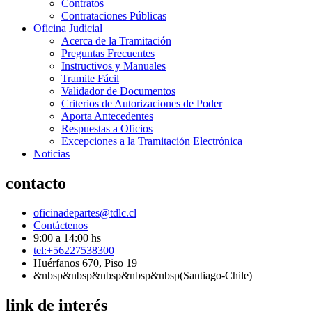
Contratos
Contrataciones Públicas
Oficina Judicial
Acerca de la Tramitación
Preguntas Frecuentes
Instructivos y Manuales
Tramite Fácil
Validador de Documentos
Criterios de Autorizaciones de Poder
Aporta Antecedentes
Respuestas a Oficios
Excepciones a la Tramitación Electrónica
Noticias
contacto
oficinadepartes@tdlc.cl
Contáctenos
9:00 a 14:00 hs
tel:+56227538300
Huérfanos 670, Piso 19
&nbsp&nbsp&nbsp&nbsp&nbsp(Santiago-Chile)
link de interés