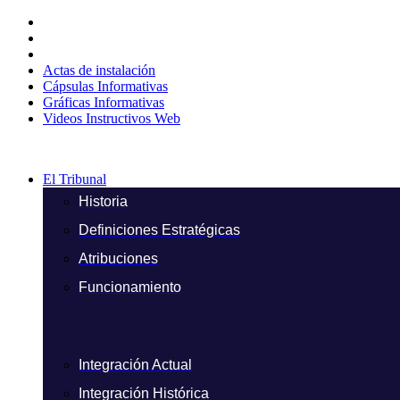
Ir
al
contenido
Actas de instalación
Cápsulas Informativas
Gráficas Informativas
Videos Instructivos Web
El Tribunal
Historia
Definiciones Estratégicas
Atribuciones
Funcionamiento
Integración Actual
Integración Histórica