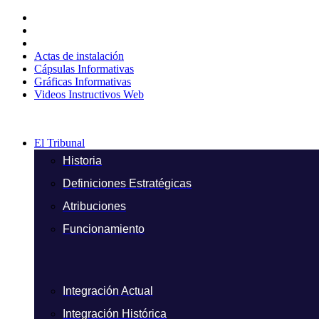
Ir
al
contenido
Actas de instalación
Cápsulas Informativas
Gráficas Informativas
Videos Instructivos Web
El Tribunal
Historia
Definiciones Estratégicas
Atribuciones
Funcionamiento
Integración Actual
Integración Histórica