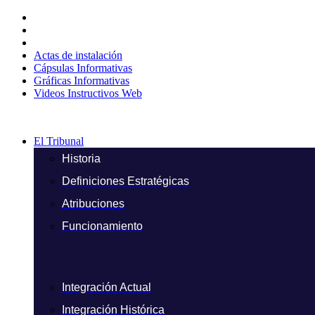
Ir
al
contenido
Actas de instalación
Cápsulas Informativas
Gráficas Informativas
Videos Instructivos Web
El Tribunal
Historia
Definiciones Estratégicas
Atribuciones
Funcionamiento
Integración Actual
Integración Histórica