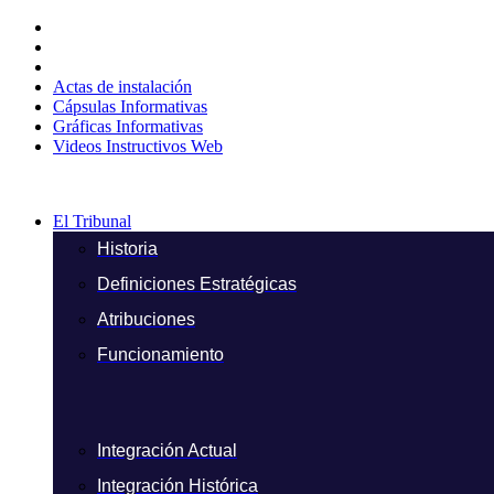
Ir
al
contenido
Actas de instalación
Cápsulas Informativas
Gráficas Informativas
Videos Instructivos Web
El Tribunal
Historia
Definiciones Estratégicas
Atribuciones
Funcionamiento
Integración Actual
Integración Histórica