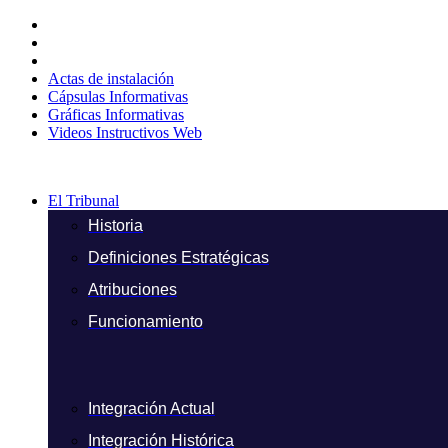
Ir
al
contenido
Actas de instalación
Cápsulas Informativas
Gráficas Informativas
Videos Instructivos Web
El Tribunal
Historia
Definiciones Estratégicas
Atribuciones
Funcionamiento
Integración Actual
Integración Histórica