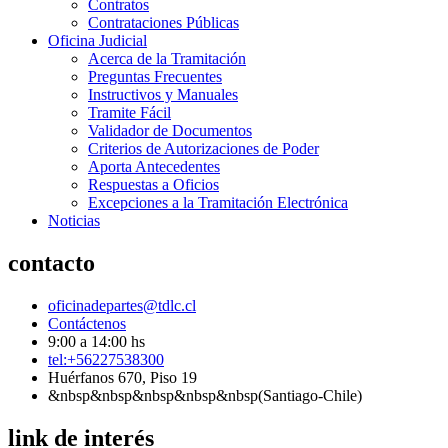
Contratos
Contrataciones Públicas
Oficina Judicial
Acerca de la Tramitación
Preguntas Frecuentes
Instructivos y Manuales
Tramite Fácil
Validador de Documentos
Criterios de Autorizaciones de Poder
Aporta Antecedentes
Respuestas a Oficios
Excepciones a la Tramitación Electrónica
Noticias
contacto
oficinadepartes@tdlc.cl
Contáctenos
9:00 a 14:00 hs
tel:+56227538300
Huérfanos 670, Piso 19
&nbsp&nbsp&nbsp&nbsp&nbsp(Santiago-Chile)
link de interés