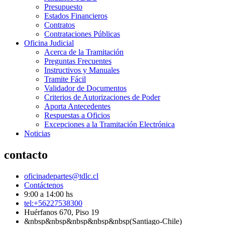
Presupuesto
Estados Financieros
Contratos
Contrataciones Públicas
Oficina Judicial
Acerca de la Tramitación
Preguntas Frecuentes
Instructivos y Manuales
Tramite Fácil
Validador de Documentos
Criterios de Autorizaciones de Poder
Aporta Antecedentes
Respuestas a Oficios
Excepciones a la Tramitación Electrónica
Noticias
contacto
oficinadepartes@tdlc.cl
Contáctenos
9:00 a 14:00 hs
tel:+56227538300
Huérfanos 670, Piso 19
&nbsp&nbsp&nbsp&nbsp&nbsp(Santiago-Chile)