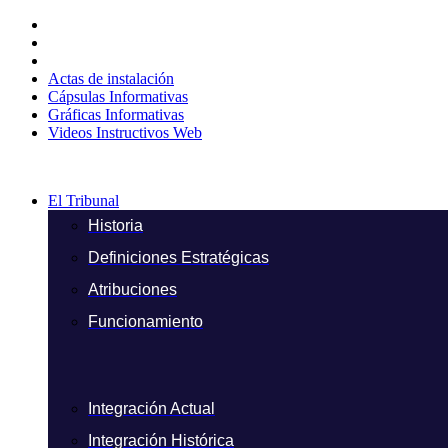
Ir
al
contenido
Actas de instalación
Cápsulas Informativas
Gráficas Informativas
Videos Instructivos Web
El Tribunal
Historia
Definiciones Estratégicas
Atribuciones
Funcionamiento
Integración Actual
Integración Histórica