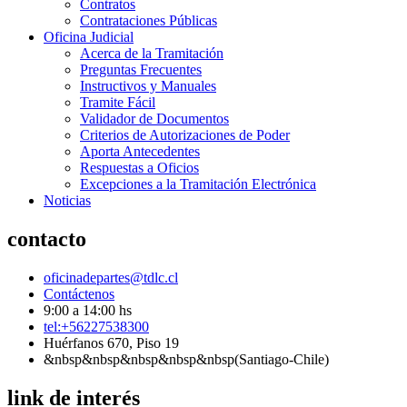
Contratos
Contrataciones Públicas
Oficina Judicial
Acerca de la Tramitación
Preguntas Frecuentes
Instructivos y Manuales
Tramite Fácil
Validador de Documentos
Criterios de Autorizaciones de Poder
Aporta Antecedentes
Respuestas a Oficios
Excepciones a la Tramitación Electrónica
Noticias
contacto
oficinadepartes@tdlc.cl
Contáctenos
9:00 a 14:00 hs
tel:+56227538300
Huérfanos 670, Piso 19
&nbsp&nbsp&nbsp&nbsp&nbsp(Santiago-Chile)
link de interés