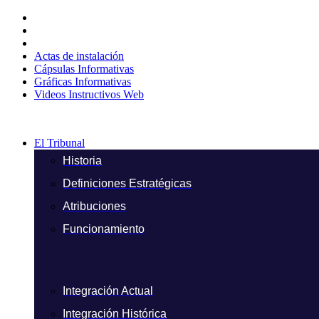
Ir
al
contenido
Actas de instalación
Cápsulas Informativas
Gráficas Informativas
Videos Instructivos Web
El Tribunal
Historia
Definiciones Estratégicas
Atribuciones
Funcionamiento
Integración Actual
Integración Histórica