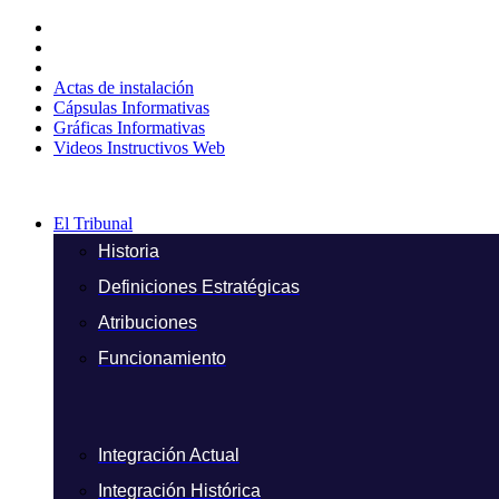
Ir
al
contenido
Actas de instalación
Cápsulas Informativas
Gráficas Informativas
Videos Instructivos Web
El Tribunal
Historia
Definiciones Estratégicas
Atribuciones
Funcionamiento
Integración Actual
Integración Histórica