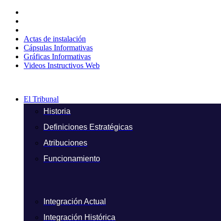
Ir
al
contenido
Actas de instalación
Cápsulas Informativas
Gráficas Informativas
Videos Instructivos Web
El Tribunal
Historia
Definiciones Estratégicas
Atribuciones
Funcionamiento
Integración Actual
Integración Histórica