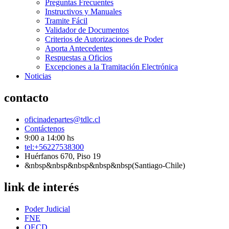
Preguntas Frecuentes
Instructivos y Manuales
Tramite Fácil
Validador de Documentos
Criterios de Autorizaciones de Poder
Aporta Antecedentes
Respuestas a Oficios
Excepciones a la Tramitación Electrónica
Noticias
contacto
oficinadepartes@tdlc.cl
Contáctenos
9:00 a 14:00 hs
tel:+56227538300
Huérfanos 670, Piso 19
&nbsp&nbsp&nbsp&nbsp&nbsp(Santiago-Chile)
link de interés
Poder Judicial
FNE
OECD