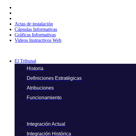
Ir
al
contenido
Actas de instalación
Cápsulas Informativas
Gráficas Informativas
Videos Instructivos Web
El Tribunal
Historia
Definiciones Estratégicas
Atribuciones
Funcionamiento
Integración Actual
Integración Histórica