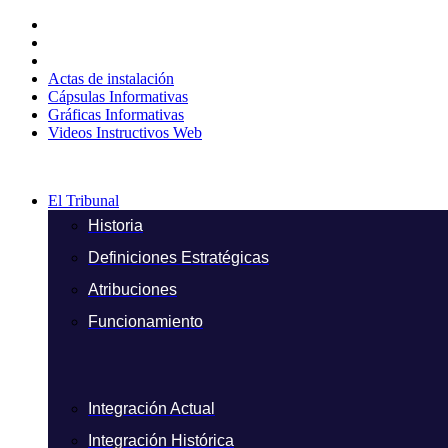
Ir
al
contenido
Actas de instalación
Cápsulas Informativas
Gráficas Informativas
Videos Instructivos Web
El Tribunal
Historia
Definiciones Estratégicas
Atribuciones
Funcionamiento
Integración Actual
Integración Histórica