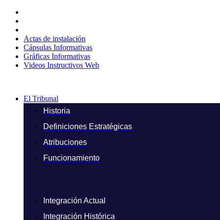
Ir
al
contenido
Actas de instalación
Cápsulas Informativas
Gráficas Informativas
Videos Instructivos Web
El Tribunal
Historia
Definiciones Estratégicas
Atribuciones
Funcionamiento
Integración Actual
Integración Histórica