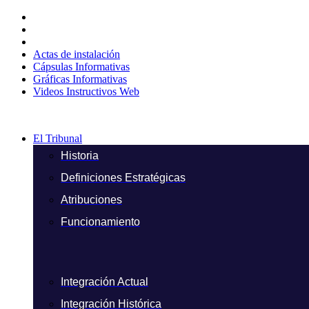
Ir
al
contenido
Actas de instalación
Cápsulas Informativas
Gráficas Informativas
Videos Instructivos Web
El Tribunal
Historia
Definiciones Estratégicas
Atribuciones
Funcionamiento
Integración Actual
Integración Histórica