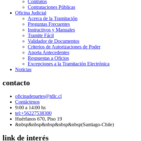
Contratos
Contrataciones Públicas
Oficina Judicial
Acerca de la Tramitación
Preguntas Frecuentes
Instructivos y Manuales
Tramite Fácil
Validador de Documentos
Criterios de Autorizaciones de Poder
Aporta Antecedentes
Respuestas a Oficios
Excepciones a la Tramitación Electrónica
Noticias
contacto
oficinadepartes@tdlc.cl
Contáctenos
9:00 a 14:00 hs
tel:+56227538300
Huérfanos 670, Piso 19
&nbsp&nbsp&nbsp&nbsp&nbsp(Santiago-Chile)
link de interés