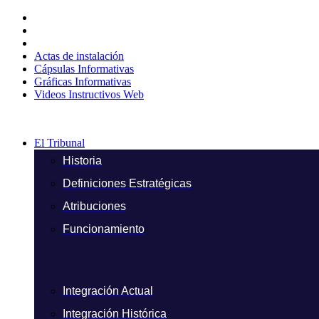
Ir
al
contenido
Actas de instalación
Cápsulas Informativas
Gráficas Informativas
Videos Instructivos Web
El Tribunal
Historia
Definiciones Estratégicas
Atribuciones
Funcionamiento
Integración Actual
Integración Histórica