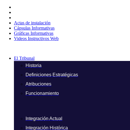
Ir
al
contenido
Actas de instalación
Cápsulas Informativas
Gráficas Informativas
Videos Instructivos Web
El Tribunal
Historia
Definiciones Estratégicas
Atribuciones
Funcionamiento
Integración Actual
Integración Histórica