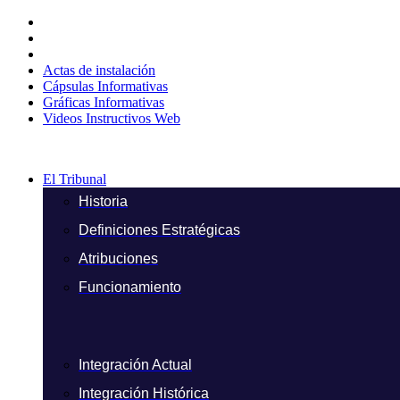
Ir
al
contenido
Actas de instalación
Cápsulas Informativas
Gráficas Informativas
Videos Instructivos Web
El Tribunal
Historia
Definiciones Estratégicas
Atribuciones
Funcionamiento
Integración Actual
Integración Histórica