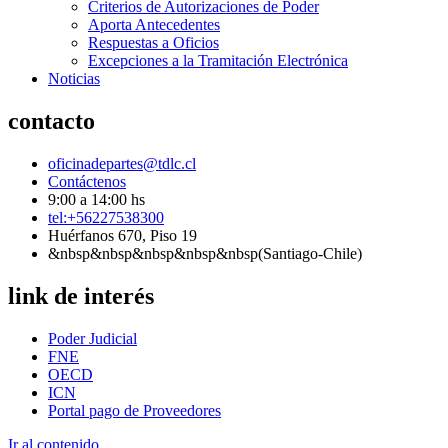
Criterios de Autorizaciones de Poder
Aporta Antecedentes
Respuestas a Oficios
Excepciones a la Tramitación Electrónica
Noticias
contacto
oficinadepartes@tdlc.cl
Contáctenos
9:00 a 14:00 hs
tel:+56227538300
Huérfanos 670, Piso 19
&nbsp&nbsp&nbsp&nbsp&nbsp(Santiago-Chile)
link de interés
Poder Judicial
FNE
OECD
ICN
Portal pago de Proveedores
Ir al contenido