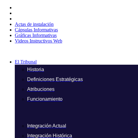
Ir
al
contenido
Actas de instalación
Cápsulas Informativas
Gráficas Informativas
Videos Instructivos Web
El Tribunal
Historia
Definiciones Estratégicas
Atribuciones
Funcionamiento
Integración Actual
Integración Histórica