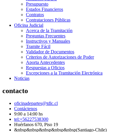
Presupuesto
Estados Financieros
Contratos
Contrataciones Públicas
Oficina Judicial
Acerca de la Tramitación
Preguntas Frecuentes
Instructivos y Manuales
Tramite Fácil
Validador de Documentos
Criterios de Autorizaciones de Poder
Aporta Antecedentes
Respuestas a Oficios
Excepciones a la Tramitación Electrónica
Noticias
contacto
oficinadepartes@tdlc.cl
Contáctenos
9:00 a 14:00 hs
tel:+56227538300
Huérfanos 670, Piso 19
&nbsp&nbsp&nbsp&nbsp&nbsp(Santiago-Chile)