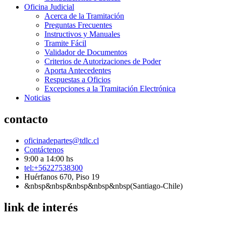
Oficina Judicial
Acerca de la Tramitación
Preguntas Frecuentes
Instructivos y Manuales
Tramite Fácil
Validador de Documentos
Criterios de Autorizaciones de Poder
Aporta Antecedentes
Respuestas a Oficios
Excepciones a la Tramitación Electrónica
Noticias
contacto
oficinadepartes@tdlc.cl
Contáctenos
9:00 a 14:00 hs
tel:+56227538300
Huérfanos 670, Piso 19
&nbsp&nbsp&nbsp&nbsp&nbsp(Santiago-Chile)
link de interés