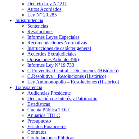
Decreto Ley N° 211
Autos Acordados
Ley N° 20.285
Jurisprudencia
Sentencias
Resoluciones
Informes Leyes Especiales
Recomendaciones Normativas
Instrucciones de carácter general
Acuerdos Extrajudiciales
Oposiciones Artículo 39h)
Informes Ley N°19.733
C.Preventiva Central – Dictámenes (Histórico)
C.Resolutiva – Resoluciones (Histórico)
Ley Antimonopolio – Resoluciones (Histórico)
Transparencia
Audiencias Presidente
Declaración de Interés y Patrimonio
Estadísticas
Cuenta Pública TDLC
Anuarios TDLC
Presupuesto
Estados Financieros
Contratos
Contrataciones Públicas