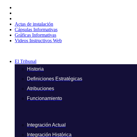
Ir
al
contenido
Actas de instalación
Cápsulas Informativas
Gráficas Informativas
Videos Instructivos Web
El Tribunal
Historia
Definiciones Estratégicas
Atribuciones
Funcionamiento
Integración Actual
Integración Histórica