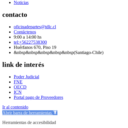
Noticias
contacto
oficinadepartes@tdlc.cl
Contáctenos
9:00 a 14:00 hs
tel:+56227538300
Huérfanos 670, Piso 19
&nbsp&nbsp&nbsp&nbsp&nbsp(Santiago-Chile)
link de interés
Poder Judicial
FNE
OECD
ICN
Portal pago de Proveedores
Ir al contenido
Abrir barra de herramientas
Herramientas de accesibilidad