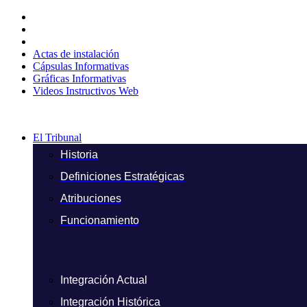
Ir
al
contenido
Actas de instalación
Cápsulas Informativas
Gráficas Informativas
Videos Instructivos Web
El Tribunal
Historia
Definiciones Estratégicas
Atribuciones
Funcionamiento
Integración Actual
Integración Histórica