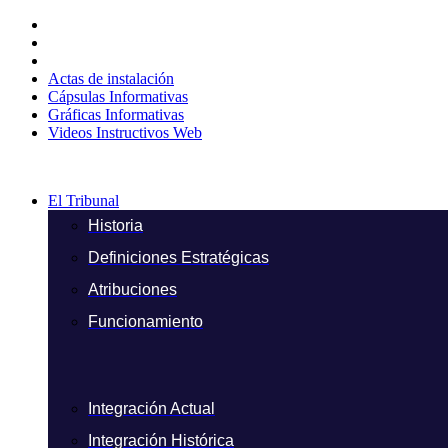
Ir
al
contenido
Actas de instalación
Cápsulas Informativas
Gráficas Informativas
Videos Instructivos Web
El Tribunal
Historia
Definiciones Estratégicas
Atribuciones
Funcionamiento
Integración Actual
Integración Histórica