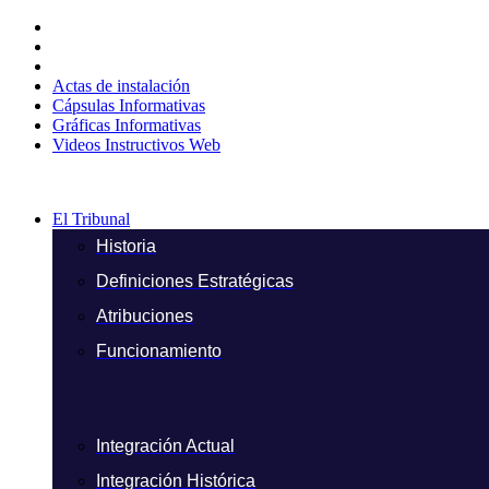
Ir
al
contenido
Actas de instalación
Cápsulas Informativas
Gráficas Informativas
Videos Instructivos Web
El Tribunal
Historia
Definiciones Estratégicas
Atribuciones
Funcionamiento
Integración Actual
Integración Histórica