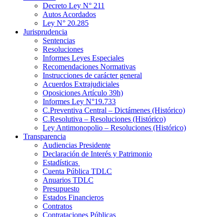
Decreto Ley N° 211
Autos Acordados
Ley N° 20.285
Jurisprudencia
Sentencias
Resoluciones
Informes Leyes Especiales
Recomendaciones Normativas
Instrucciones de carácter general
Acuerdos Extrajudiciales
Oposiciones Artículo 39h)
Informes Ley N°19.733
C.Preventiva Central – Dictámenes (Histórico)
C.Resolutiva – Resoluciones (Histórico)
Ley Antimonopolio – Resoluciones (Histórico)
Transparencia
Audiencias Presidente
Declaración de Interés y Patrimonio
Estadísticas
Cuenta Pública TDLC
Anuarios TDLC
Presupuesto
Estados Financieros
Contratos
Contrataciones Públicas