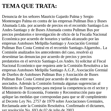
TEMA QUE TRATA:
Denuncia de los señores Mauricio Gajardo Palma y Sergio
Montenegro Palma en contra de las empresas Pullman Bus y Buses
Ahumada Ltda. por acuerdo de precios en el recorrido Santiago-Los
Andes-Santiago y de Buses Ahumada contra Pullman Bus por
precios predatorios e investigación de oficio de la Fiscalía Nacional
Económica por acuerdo de horarios y tarifas alcanzado por las
empresas Autobuses Melipilla-Santiago y Asociación Gremial
Pullman Bus Costa Central en el recorrido Santiago-Algarrobo.. La
Comisión analizados los antecedentes del caso, resolvió a)
desestimar las denuncias por acuerdo de precios y precios
predatorios en el servicio Santiago-Los Andes. b) solicitar al Fiscal
Nacional Económico que requiera ante la Comisión Resolutiva a las
empresas Autobuses Melipilla Santiago A.G.P., Asociación Gremial
de Dueños de Autobuses Pullman Bus y Asociación de Buses
Pullman Bus Costa Central por acuerdo de tarifas entre sus
asociados. Además la Comisión formula algunas sugerencias al
Ministerio de Transportes para mejorar la competencia en el sector y
al Ministerio de Economía, Fomento y Reconstrucción para que
aplique las medidas que correspondan para que se dé cumplimiento
al Decreto Ley No. 2757 de 1979 sobre Asociaciones Gremiales,
Reclamada ante la Comisión Resolutiva. Confirmado el dictamen,
ver resolución No. 693 de 02 de julio de 2003.