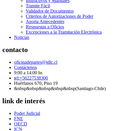
Instructivos y Manuales
Tramite Fácil
Validador de Documentos
Criterios de Autorizaciones de Poder
Aporta Antecedentes
Respuestas a Oficios
Excepciones a la Tramitación Electrónica
Noticias
contacto
oficinadepartes@tdlc.cl
Contáctenos
9:00 a 14:00 hs
tel:+56227538300
Huérfanos 670, Piso 19
&nbsp&nbsp&nbsp&nbsp&nbsp(Santiago-Chile)
link de interés
Poder Judicial
FNE
OECD
ICN