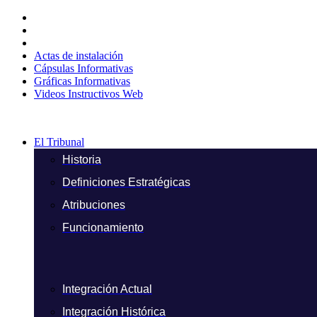
Ir
al
contenido
Actas de instalación
Cápsulas Informativas
Gráficas Informativas
Videos Instructivos Web
El Tribunal
Historia
Definiciones Estratégicas
Atribuciones
Funcionamiento
Integración Actual
Integración Histórica