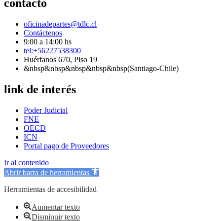
contacto
oficinadepartes@tdlc.cl
Contáctenos
9:00 a 14:00 hs
tel:+56227538300
Huérfanos 670, Piso 19
&nbsp&nbsp&nbsp&nbsp&nbsp(Santiago-Chile)
link de interés
Poder Judicial
FNE
OECD
ICN
Portal pago de Proveedores
Ir al contenido
Abrir barra de herramientas
Herramientas de accesibilidad
Aumentar texto
Disminuir texto