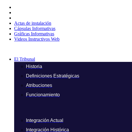
Ir
al
contenido
Actas de instalación
Cápsulas Informativas
Gráficas Informativas
Videos Instructivos Web
El Tribunal
Historia
Definiciones Estratégicas
Atribuciones
Funcionamiento
Integración Actual
Integración Histórica