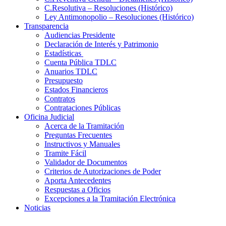
C.Resolutiva – Resoluciones (Histórico)
Ley Antimonopolio – Resoluciones (Histórico)
Transparencia
Audiencias Presidente
Declaración de Interés y Patrimonio
Estadísticas
Cuenta Pública TDLC
Anuarios TDLC
Presupuesto
Estados Financieros
Contratos
Contrataciones Públicas
Oficina Judicial
Acerca de la Tramitación
Preguntas Frecuentes
Instructivos y Manuales
Tramite Fácil
Validador de Documentos
Criterios de Autorizaciones de Poder
Aporta Antecedentes
Respuestas a Oficios
Excepciones a la Tramitación Electrónica
Noticias