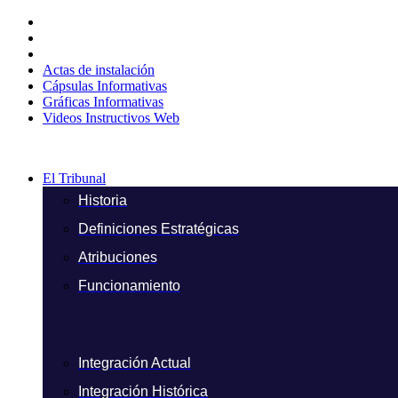
Ir
al
contenido
Actas de instalación
Cápsulas Informativas
Gráficas Informativas
Videos Instructivos Web
El Tribunal
Historia
Definiciones Estratégicas
Atribuciones
Funcionamiento
Integración Actual
Integración Histórica