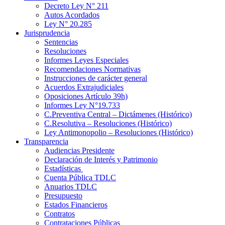
Decreto Ley N° 211
Autos Acordados
Ley N° 20.285
Jurisprudencia
Sentencias
Resoluciones
Informes Leyes Especiales
Recomendaciones Normativas
Instrucciones de carácter general
Acuerdos Extrajudiciales
Oposiciones Artículo 39h)
Informes Ley N°19.733
C.Preventiva Central – Dictámenes (Histórico)
C.Resolutiva – Resoluciones (Histórico)
Ley Antimonopolio – Resoluciones (Histórico)
Transparencia
Audiencias Presidente
Declaración de Interés y Patrimonio
Estadísticas
Cuenta Pública TDLC
Anuarios TDLC
Presupuesto
Estados Financieros
Contratos
Contrataciones Públicas