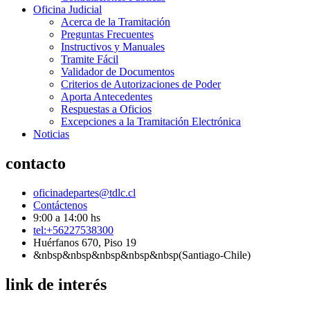
Oficina Judicial
Acerca de la Tramitación
Preguntas Frecuentes
Instructivos y Manuales
Tramite Fácil
Validador de Documentos
Criterios de Autorizaciones de Poder
Aporta Antecedentes
Respuestas a Oficios
Excepciones a la Tramitación Electrónica
Noticias
contacto
oficinadepartes@tdlc.cl
Contáctenos
9:00 a 14:00 hs
tel:+56227538300
Huérfanos 670, Piso 19
&nbsp&nbsp&nbsp&nbsp&nbsp(Santiago-Chile)
link de interés