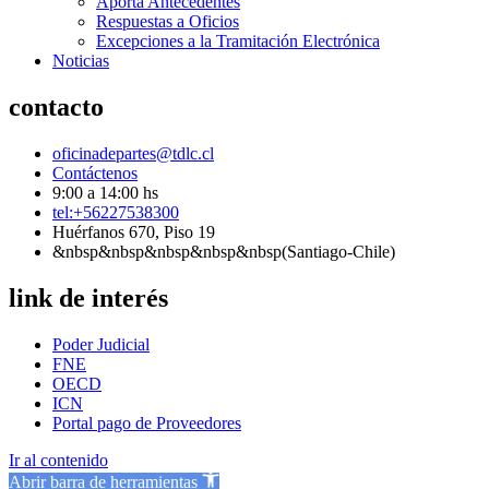
Aporta Antecedentes
Respuestas a Oficios
Excepciones a la Tramitación Electrónica
Noticias
contacto
oficinadepartes@tdlc.cl
Contáctenos
9:00 a 14:00 hs
tel:+56227538300
Huérfanos 670, Piso 19
&nbsp&nbsp&nbsp&nbsp&nbsp(Santiago-Chile)
link de interés
Poder Judicial
FNE
OECD
ICN
Portal pago de Proveedores
Ir al contenido
Abrir barra de herramientas