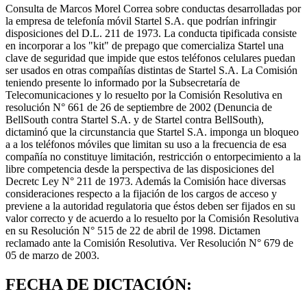
Consulta de Marcos Morel Correa sobre conductas desarrolladas por
la empresa de telefonía móvil Startel S.A. que podrían infringir
disposiciones del D.L. 211 de 1973. La conducta tipificada consiste
en incorporar a los "kit" de prepago que comercializa Startel una
clave de seguridad que impide que estos teléfonos celulares puedan
ser usados en otras compañías distintas de Startel S.A. La Comisión
teniendo presente lo informado por la Subsecretaría de
Telecomunicaciones y lo resuelto por la Comisión Resolutiva en
resolución N° 661 de 26 de septiembre de 2002 (Denuncia de
BellSouth contra Startel S.A. y de Startel contra BellSouth),
dictaminó que la circunstancia que Startel S.A. imponga un bloqueo
a a los teléfonos móviles que limitan su uso a la frecuencia de esa
compañía no constituye limitación, restricción o entorpecimiento a la
libre competencia desde la perspectiva de las disposiciones del
Decretc Ley N° 211 de 1973. Además la Comisión hace diversas
consideraciones respecto a la fijación de los cargos de acceso y
previene a la autoridad regulatoria que éstos deben ser fijados en su
valor correcto y de acuerdo a lo resuelto por la Comisión Resolutiva
en su Resolución N° 515 de 22 de abril de 1998. Dictamen
reclamado ante la Comisión Resolutiva. Ver Resolución N° 679 de
05 de marzo de 2003.
FECHA DE DICTACIÓN: