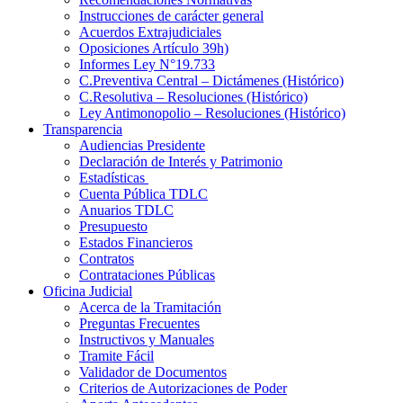
Instrucciones de carácter general
Acuerdos Extrajudiciales
Oposiciones Artículo 39h)
Informes Ley N°19.733
C.Preventiva Central – Dictámenes (Histórico)
C.Resolutiva – Resoluciones (Histórico)
Ley Antimonopolio – Resoluciones (Histórico)
Transparencia
Audiencias Presidente
Declaración de Interés y Patrimonio
Estadísticas
Cuenta Pública TDLC
Anuarios TDLC
Presupuesto
Estados Financieros
Contratos
Contrataciones Públicas
Oficina Judicial
Acerca de la Tramitación
Preguntas Frecuentes
Instructivos y Manuales
Tramite Fácil
Validador de Documentos
Criterios de Autorizaciones de Poder