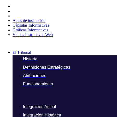
Ir
al
contenido
Actas de instalación
Cápsulas Informativas
Gráficas Informativas
Videos Instructivos Web
El Tribunal
Historia
Definiciones Estratégicas
Atribuciones
Funcionamiento
Integración Actual
Integración Histórica