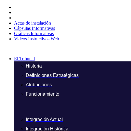
Ir
al
contenido
Actas de instalación
Cápsulas Informativas
Gráficas Informativas
Videos Instructivos Web
El Tribunal
Historia
Definiciones Estratégicas
Atribuciones
Funcionamiento
Integración Actual
Integración Histórica