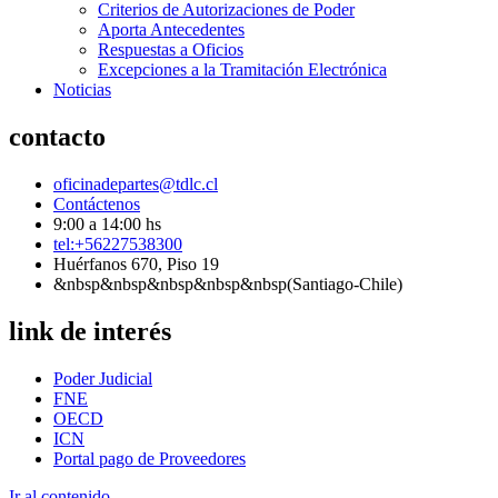
Criterios de Autorizaciones de Poder
Aporta Antecedentes
Respuestas a Oficios
Excepciones a la Tramitación Electrónica
Noticias
contacto
oficinadepartes@tdlc.cl
Contáctenos
9:00 a 14:00 hs
tel:+56227538300
Huérfanos 670, Piso 19
&nbsp&nbsp&nbsp&nbsp&nbsp(Santiago-Chile)
link de interés
Poder Judicial
FNE
OECD
ICN
Portal pago de Proveedores
Ir al contenido