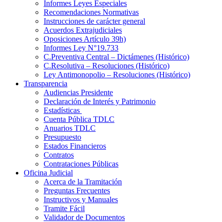
Informes Leyes Especiales
Recomendaciones Normativas
Instrucciones de carácter general
Acuerdos Extrajudiciales
Oposiciones Artículo 39h)
Informes Ley N°19.733
C.Preventiva Central – Dictámenes (Histórico)
C.Resolutiva – Resoluciones (Histórico)
Ley Antimonopolio – Resoluciones (Histórico)
Transparencia
Audiencias Presidente
Declaración de Interés y Patrimonio
Estadísticas
Cuenta Pública TDLC
Anuarios TDLC
Presupuesto
Estados Financieros
Contratos
Contrataciones Públicas
Oficina Judicial
Acerca de la Tramitación
Preguntas Frecuentes
Instructivos y Manuales
Tramite Fácil
Validador de Documentos