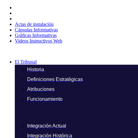
Ir
al
contenido
Actas de instalación
Cápsulas Informativas
Gráficas Informativas
Videos Instructivos Web
El Tribunal
Historia
Definiciones Estratégicas
Atribuciones
Funcionamiento
Integración Actual
Integración Histórica