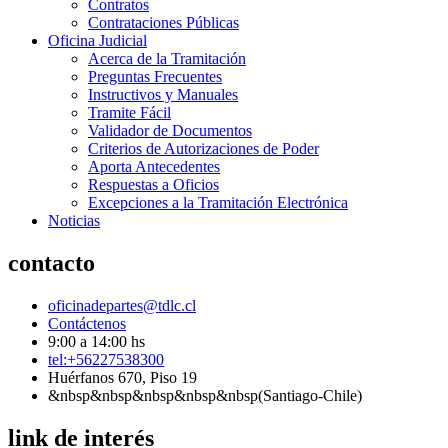
Contratos
Contrataciones Públicas
Oficina Judicial
Acerca de la Tramitación
Preguntas Frecuentes
Instructivos y Manuales
Tramite Fácil
Validador de Documentos
Criterios de Autorizaciones de Poder
Aporta Antecedentes
Respuestas a Oficios
Excepciones a la Tramitación Electrónica
Noticias
contacto
oficinadepartes@tdlc.cl
Contáctenos
9:00 a 14:00 hs
tel:+56227538300
Huérfanos 670, Piso 19
&nbsp&nbsp&nbsp&nbsp&nbsp(Santiago-Chile)
link de interés