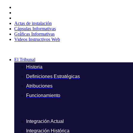
Ir
al
contenido
Actas de instalación
Cápsulas Informativas
Gráficas Informativas
Videos Instructivos Web
El Tribunal
Historia
Definiciones Estratégicas
Atribuciones
Funcionamiento
Integración Actual
Integración Histórica