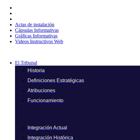
Ir
al
contenido
Actas de instalación
Cápsulas Informativas
Gráficas Informativas
Videos Instructivos Web
El Tribunal
Historia
Definiciones Estratégicas
Atribuciones
Funcionamiento
Integración Actual
Integración Histórica