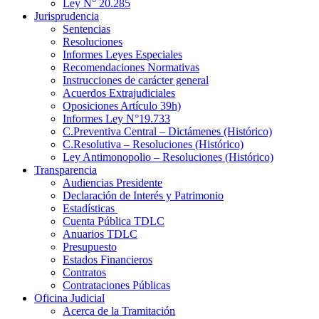
Ley N° 20.285
Jurisprudencia
Sentencias
Resoluciones
Informes Leyes Especiales
Recomendaciones Normativas
Instrucciones de carácter general
Acuerdos Extrajudiciales
Oposiciones Artículo 39h)
Informes Ley N°19.733
C.Preventiva Central – Dictámenes (Histórico)
C.Resolutiva – Resoluciones (Histórico)
Ley Antimonopolio – Resoluciones (Histórico)
Transparencia
Audiencias Presidente
Declaración de Interés y Patrimonio
Estadísticas
Cuenta Pública TDLC
Anuarios TDLC
Presupuesto
Estados Financieros
Contratos
Contrataciones Públicas
Oficina Judicial
Acerca de la Tramitación