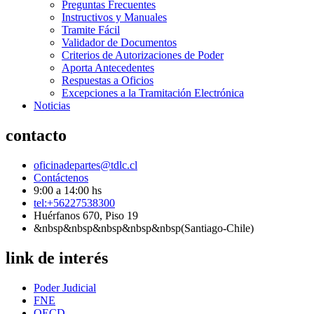
Preguntas Frecuentes
Instructivos y Manuales
Tramite Fácil
Validador de Documentos
Criterios de Autorizaciones de Poder
Aporta Antecedentes
Respuestas a Oficios
Excepciones a la Tramitación Electrónica
Noticias
contacto
oficinadepartes@tdlc.cl
Contáctenos
9:00 a 14:00 hs
tel:+56227538300
Huérfanos 670, Piso 19
&nbsp&nbsp&nbsp&nbsp&nbsp(Santiago-Chile)
link de interés
Poder Judicial
FNE
OECD