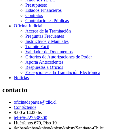
Presupuesto
Estados Financieros
Contratos
Contrataciones Públicas
Oficina Judicial
Acerca de la Tramitación
Preguntas Frecuentes
Instructivos y Manuales
Tramite Fácil
Validador de Documentos
Criterios de Autorizaciones de Poder
Aporta Antecedentes
Respuestas a Oficios
Excepciones a la Tramitación Electrónica
Noticias
contacto
oficinadepartes@tdlc.cl
Contáctenos
9:00 a 14:00 hs
tel:+56227538300
Huérfanos 670, Piso 19
&nbsp&nbsp&nbsp&nbsp&nbsp(Santiago-Chile)