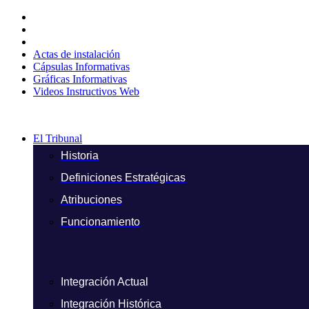
Ir
al
contenido
Actas de instalación
Cápsulas Informativas
Gráficas Informativas
Videos Instructivos Web
El Tribunal
Historia
Definiciones Estratégicas
Atribuciones
Funcionamiento
Integración Actual
Integración Histórica