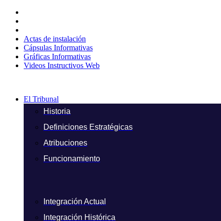
Ir
al
contenido
Actas de instalación
Cápsulas Informativas
Gráficas Informativas
Videos Instructivos Web
El Tribunal
Historia
Definiciones Estratégicas
Atribuciones
Funcionamiento
Integración Actual
Integración Histórica