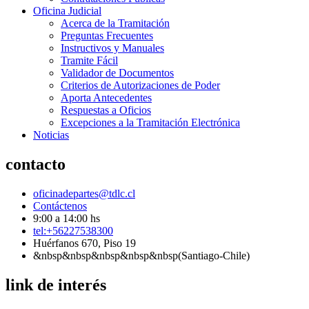
Oficina Judicial
Acerca de la Tramitación
Preguntas Frecuentes
Instructivos y Manuales
Tramite Fácil
Validador de Documentos
Criterios de Autorizaciones de Poder
Aporta Antecedentes
Respuestas a Oficios
Excepciones a la Tramitación Electrónica
Noticias
contacto
oficinadepartes@tdlc.cl
Contáctenos
9:00 a 14:00 hs
tel:+56227538300
Huérfanos 670, Piso 19
&nbsp&nbsp&nbsp&nbsp&nbsp(Santiago-Chile)
link de interés