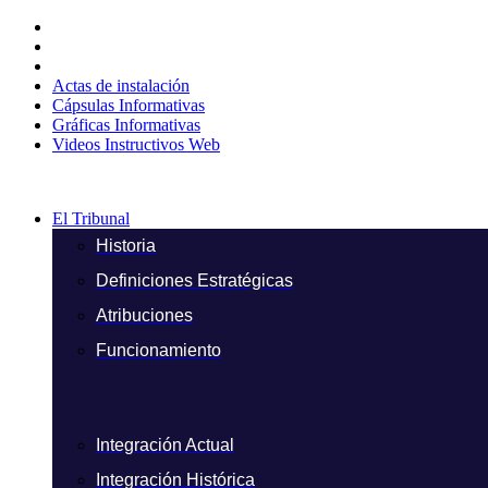
Ir
al
contenido
Actas de instalación
Cápsulas Informativas
Gráficas Informativas
Videos Instructivos Web
El Tribunal
Historia
Definiciones Estratégicas
Atribuciones
Funcionamiento
Integración Actual
Integración Histórica