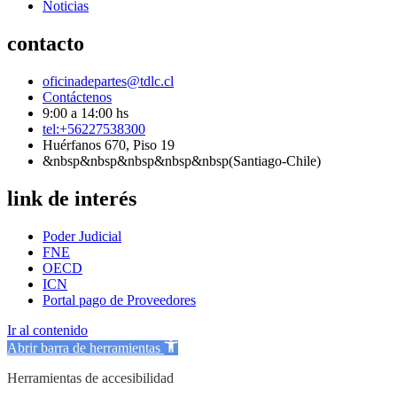
Noticias
contacto
oficinadepartes@tdlc.cl
Contáctenos
9:00 a 14:00 hs
tel:+56227538300
Huérfanos 670, Piso 19
&nbsp&nbsp&nbsp&nbsp&nbsp(Santiago-Chile)
link de interés
Poder Judicial
FNE
OECD
ICN
Portal pago de Proveedores
Ir al contenido
Abrir barra de herramientas
Herramientas de accesibilidad