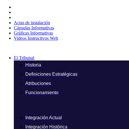
Ir
al
contenido
Actas de instalación
Cápsulas Informativas
Gráficas Informativas
Videos Instructivos Web
El Tribunal
Historia
Definiciones Estratégicas
Atribuciones
Funcionamiento
Integración Actual
Integración Histórica