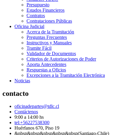
Presupuesto
Estados Financieros
Contratos
Contrataciones Públicas
Oficina Judicial
Acerca de la Tramitación
Preguntas Frecuentes
Instructivos y Manuales
Tramite Fácil
Validador de Documentos
Criterios de Autorizaciones de Poder
Aporta Antecedentes
Respuestas a Oficios
Excepciones a la Tramitación Electrónica
Noticias
contacto
oficinadepartes@tdlc.cl
Contáctenos
9:00 a 14:00 hs
tel:+56227538300
Huérfanos 670, Piso 19
&nbsp&nbsp&nbsp&nbsp&nbsp(Santiago-Chile)