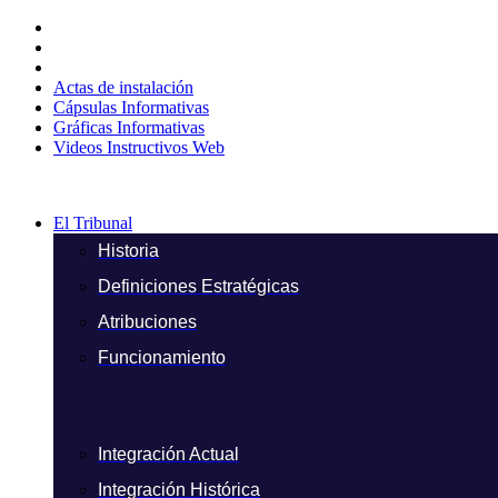
Ir
al
contenido
Actas de instalación
Cápsulas Informativas
Gráficas Informativas
Videos Instructivos Web
El Tribunal
Historia
Definiciones Estratégicas
Atribuciones
Funcionamiento
Integración Actual
Integración Histórica