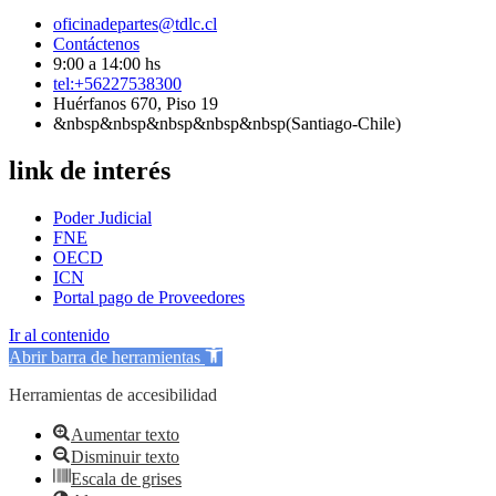
oficinadepartes@tdlc.cl
Contáctenos
9:00 a 14:00 hs
tel:+56227538300
Huérfanos 670, Piso 19
&nbsp&nbsp&nbsp&nbsp&nbsp(Santiago-Chile)
link de interés
Poder Judicial
FNE
OECD
ICN
Portal pago de Proveedores
Ir al contenido
Abrir barra de herramientas
Herramientas de accesibilidad
Aumentar texto
Disminuir texto
Escala de grises