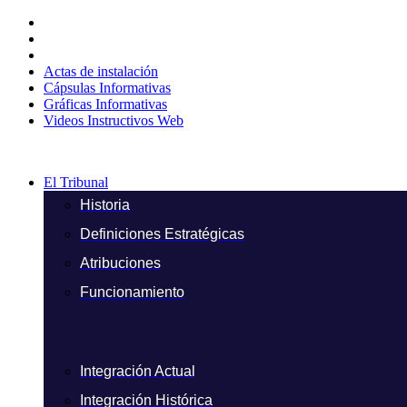
Ir
al
contenido
Actas de instalación
Cápsulas Informativas
Gráficas Informativas
Videos Instructivos Web
El Tribunal
Historia
Definiciones Estratégicas
Atribuciones
Funcionamiento
Integración Actual
Integración Histórica