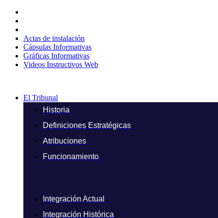
Ir
al
contenido
Actas de instalación
Cápsulas Informativas
Gráficas Informativas
Videos Instructivos Web
El Tribunal
Historia
Definiciones Estratégicas
Atribuciones
Funcionamiento
Integración Actual
Integración Histórica