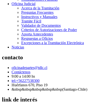
Oficina Judicial
Acerca de la Tramitación
Preguntas Frecuentes
Instructivos y Manuales
Tramite Fácil
Validador de Documentos
Criterios de Autorizaciones de Poder
Aporta Antecedentes
Respuestas a Oficios
Excepciones a la Tramitación Electrónica
Noticias
contacto
oficinadepartes@tdlc.cl
Contáctenos
9:00 a 14:00 hs
tel:+56227538300
Huérfanos 670, Piso 19
&nbsp&nbsp&nbsp&nbsp&nbsp(Santiago-Chile)
link de interés