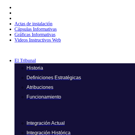
Ir
al
contenido
Actas de instalación
Cápsulas Informativas
Gráficas Informativas
Videos Instructivos Web
El Tribunal
Historia
Definiciones Estratégicas
Atribuciones
Funcionamiento
Integración Actual
Integración Histórica