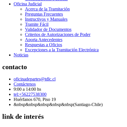
Oficina Judicial
Acerca de la Tramitación
Preguntas Frecuentes
Instructivos y Manuales
Tramite Fácil
Validador de Documentos
Criterios de Autorizaciones de Poder
Aporta Antecedentes
Respuestas a Oficios
Excepciones a la Tramitación Electrónica
Noticias
contacto
oficinadepartes@tdlc.cl
Contáctenos
9:00 a 14:00 hs
tel:+56227538300
Huérfanos 670, Piso 19
&nbsp&nbsp&nbsp&nbsp&nbsp(Santiago-Chile)
link de interés