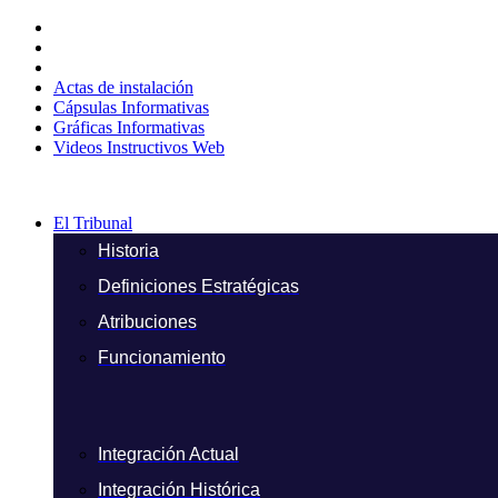
Ir
al
contenido
Actas de instalación
Cápsulas Informativas
Gráficas Informativas
Videos Instructivos Web
El Tribunal
Historia
Definiciones Estratégicas
Atribuciones
Funcionamiento
Integración Actual
Integración Histórica