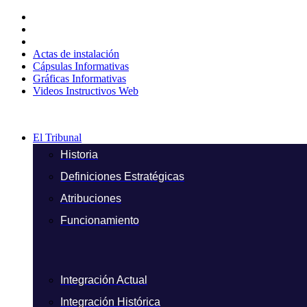
Ir
al
contenido
Actas de instalación
Cápsulas Informativas
Gráficas Informativas
Videos Instructivos Web
El Tribunal
Historia
Definiciones Estratégicas
Atribuciones
Funcionamiento
Integración Actual
Integración Histórica