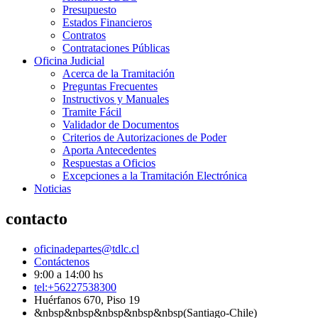
Presupuesto
Estados Financieros
Contratos
Contrataciones Públicas
Oficina Judicial
Acerca de la Tramitación
Preguntas Frecuentes
Instructivos y Manuales
Tramite Fácil
Validador de Documentos
Criterios de Autorizaciones de Poder
Aporta Antecedentes
Respuestas a Oficios
Excepciones a la Tramitación Electrónica
Noticias
contacto
oficinadepartes@tdlc.cl
Contáctenos
9:00 a 14:00 hs
tel:+56227538300
Huérfanos 670, Piso 19
&nbsp&nbsp&nbsp&nbsp&nbsp(Santiago-Chile)