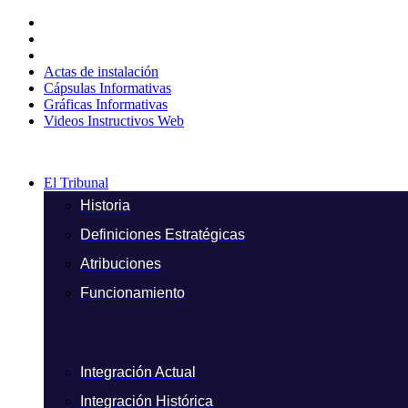
Ir
al
contenido
Actas de instalación
Cápsulas Informativas
Gráficas Informativas
Videos Instructivos Web
El Tribunal
Historia
Definiciones Estratégicas
Atribuciones
Funcionamiento
Integración Actual
Integración Histórica