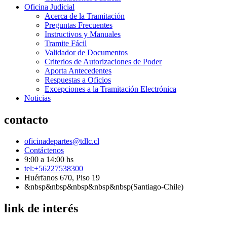
Oficina Judicial
Acerca de la Tramitación
Preguntas Frecuentes
Instructivos y Manuales
Tramite Fácil
Validador de Documentos
Criterios de Autorizaciones de Poder
Aporta Antecedentes
Respuestas a Oficios
Excepciones a la Tramitación Electrónica
Noticias
contacto
oficinadepartes@tdlc.cl
Contáctenos
9:00 a 14:00 hs
tel:+56227538300
Huérfanos 670, Piso 19
&nbsp&nbsp&nbsp&nbsp&nbsp(Santiago-Chile)
link de interés