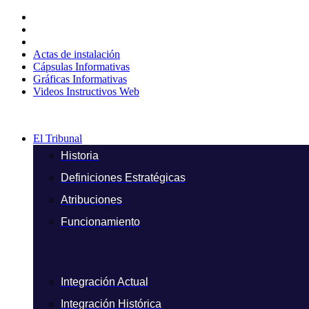
Ir
al
contenido
Actas de instalación
Cápsulas Informativas
Gráficas Informativas
Videos Instructivos Web
El Tribunal
Historia
Definiciones Estratégicas
Atribuciones
Funcionamiento
Integración Actual
Integración Histórica