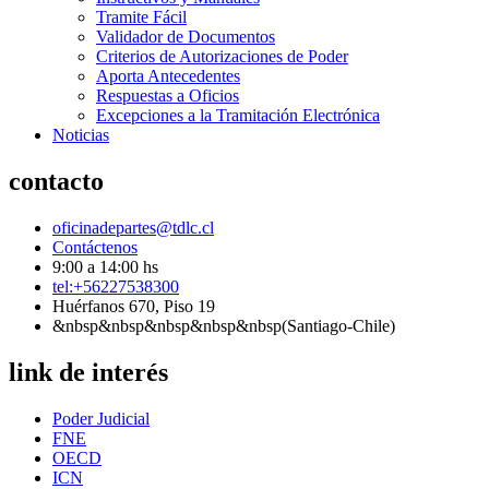
Tramite Fácil
Validador de Documentos
Criterios de Autorizaciones de Poder
Aporta Antecedentes
Respuestas a Oficios
Excepciones a la Tramitación Electrónica
Noticias
contacto
oficinadepartes@tdlc.cl
Contáctenos
9:00 a 14:00 hs
tel:+56227538300
Huérfanos 670, Piso 19
&nbsp&nbsp&nbsp&nbsp&nbsp(Santiago-Chile)
link de interés
Poder Judicial
FNE
OECD
ICN