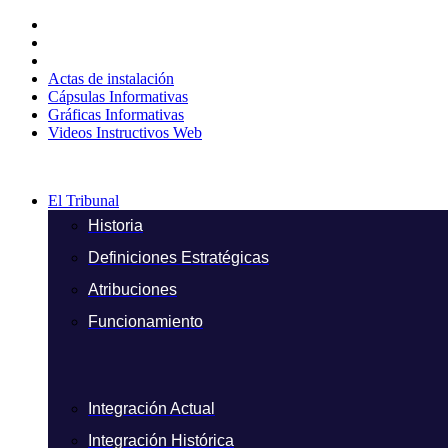
Ir
al
contenido
Actas de instalación
Cápsulas Informativas
Gráficas Informativas
Videos Instructivos Web
El Tribunal
Historia
Definiciones Estratégicas
Atribuciones
Funcionamiento
Integración Actual
Integración Histórica