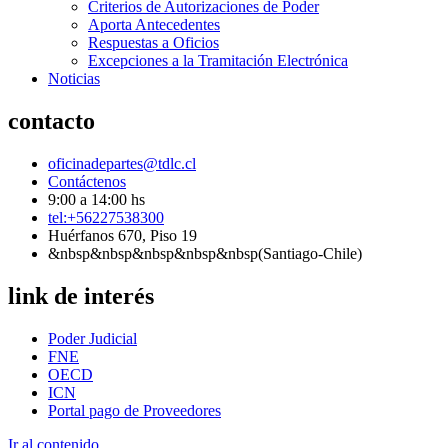
Criterios de Autorizaciones de Poder
Aporta Antecedentes
Respuestas a Oficios
Excepciones a la Tramitación Electrónica
Noticias
contacto
oficinadepartes@tdlc.cl
Contáctenos
9:00 a 14:00 hs
tel:+56227538300
Huérfanos 670, Piso 19
&nbsp&nbsp&nbsp&nbsp&nbsp(Santiago-Chile)
link de interés
Poder Judicial
FNE
OECD
ICN
Portal pago de Proveedores
Ir al contenido