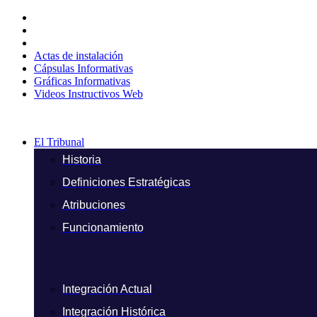
Ir
al
contenido
Actas de instalación
Cápsulas Informativas
Gráficas Informativas
Videos Instructivos Web
El Tribunal
Historia
Definiciones Estratégicas
Atribuciones
Funcionamiento
Integración Actual
Integración Histórica