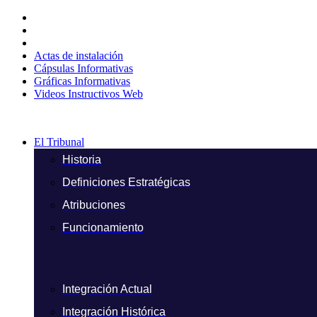
Ir
al
contenido
Actas de instalación
Cápsulas Informativas
Gráficas Informativas
Videos Instructivos Web
El Tribunal
Historia
Definiciones Estratégicas
Atribuciones
Funcionamiento
Integración Actual
Integración Histórica