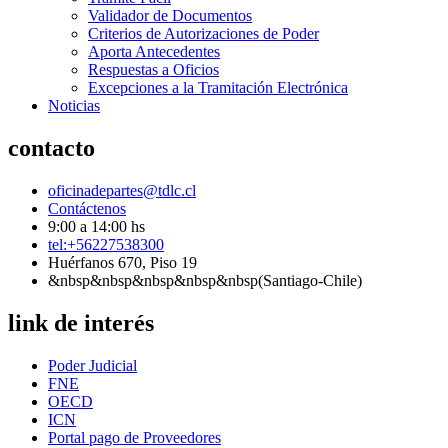
Validador de Documentos
Criterios de Autorizaciones de Poder
Aporta Antecedentes
Respuestas a Oficios
Excepciones a la Tramitación Electrónica
Noticias
contacto
oficinadepartes@tdlc.cl
Contáctenos
9:00 a 14:00 hs
tel:+56227538300
Huérfanos 670, Piso 19
&nbsp&nbsp&nbsp&nbsp&nbsp(Santiago-Chile)
link de interés
Poder Judicial
FNE
OECD
ICN
Portal pago de Proveedores