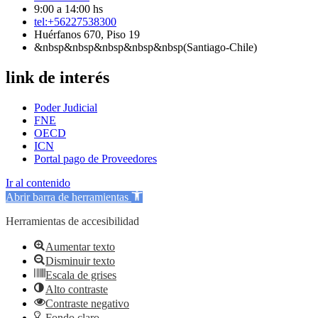
9:00 a 14:00 hs
tel:+56227538300
Huérfanos 670, Piso 19
&nbsp&nbsp&nbsp&nbsp&nbsp(Santiago-Chile)
link de interés
Poder Judicial
FNE
OECD
ICN
Portal pago de Proveedores
Ir al contenido
Abrir barra de herramientas
Herramientas de accesibilidad
Aumentar texto
Disminuir texto
Escala de grises
Alto contraste
Contraste negativo
Fondo claro