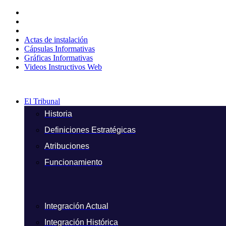
Ir
al
contenido
Actas de instalación
Cápsulas Informativas
Gráficas Informativas
Videos Instructivos Web
El Tribunal
Historia
Definiciones Estratégicas
Atribuciones
Funcionamiento
Integración Actual
Integración Histórica