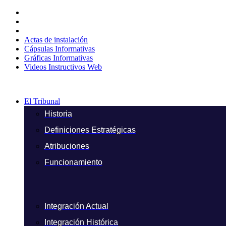
Ir
al
contenido
Actas de instalación
Cápsulas Informativas
Gráficas Informativas
Videos Instructivos Web
El Tribunal
Historia
Definiciones Estratégicas
Atribuciones
Funcionamiento
Integración Actual
Integración Histórica