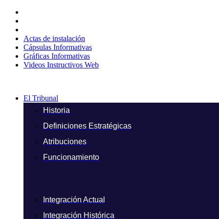
Ir
al
contenido
Actas de instalación
Cápsulas Informativas
Gráficas Informativas
Videos Instructivos Web
El Tribunal
Historia
Definiciones Estratégicas
Atribuciones
Funcionamiento
Integración Actual
Integración Histórica