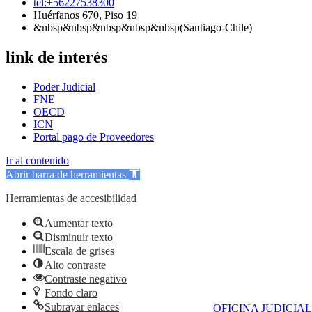
tel:+56227538300
Huérfanos 670, Piso 19
&nbsp&nbsp&nbsp&nbsp&nbsp(Santiago-Chile)
link de interés
Poder Judicial
FNE
OECD
ICN
Portal pago de Proveedores
Ir al contenido
Abrir barra de herramientas
Herramientas de accesibilidad
Aumentar texto
Disminuir texto
Escala de grises
Alto contraste
Contraste negativo
Fondo claro
Subrayar enlaces
OFICINA JUDICIAL