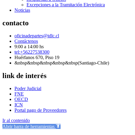
Excepciones a la Tramitación Electrónica
Noticias
contacto
oficinadepartes@tdlc.cl
Contáctenos
9:00 a 14:00 hs
tel:+56227538300
Huérfanos 670, Piso 19
&nbsp&nbsp&nbsp&nbsp&nbsp(Santiago-Chile)
link de interés
Poder Judicial
FNE
OECD
ICN
Portal pago de Proveedores
Ir al contenido
Abrir barra de herramientas