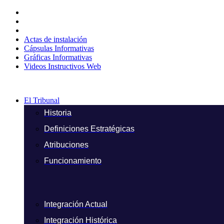
Ir
al
contenido
Actas de instalación
Cápsulas Informativas
Gráficas Informativas
Videos Instructivos Web
El Tribunal
Historia
Definiciones Estratégicas
Atribuciones
Funcionamiento
Integración Actual
Integración Histórica